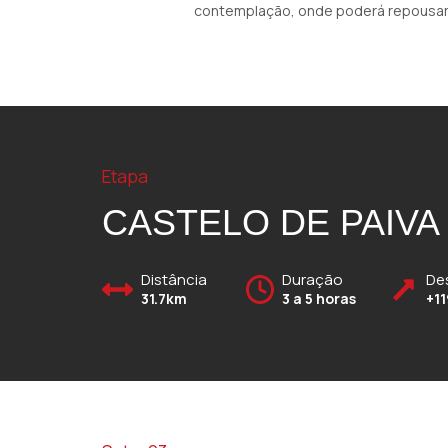
contemplação, onde poderá repousar 
Etapa
CASTELO DE PAIVA
Distância
Duração
De
31.7km
3 a 5 horas
+1