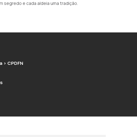
 segredo e cada aldeia uma tradição.
va > CPDFN
es