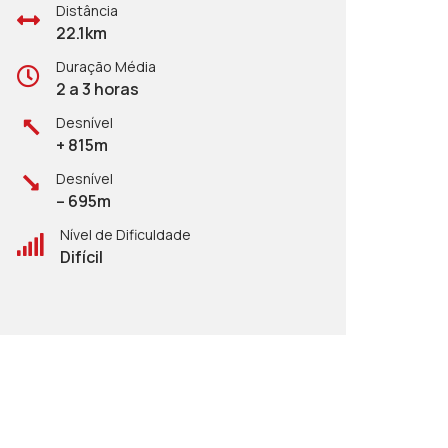
Distância
22.1km
Duração Média
2 a 3 horas
Desnível
+ 815m
Desnível
– 695m
Nível de Dificuldade
Difícil