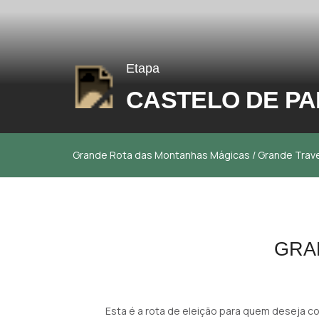
Etapa
CASTELO DE PAI
Grande Rota das Montanhas Mágicas
/
Grande Trav
GRA
Esta é a rota de eleição para quem deseja 