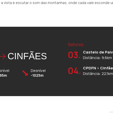
a vista e escutar o som das montanhas, onde cada vale esconde um
Setores
03.
Castelo de Pai
CINFÃES
Distância: 9.6km
04.
CPDFN > Cinfã
snível
Desnível
Distância: 22.1km
195m
-1025m