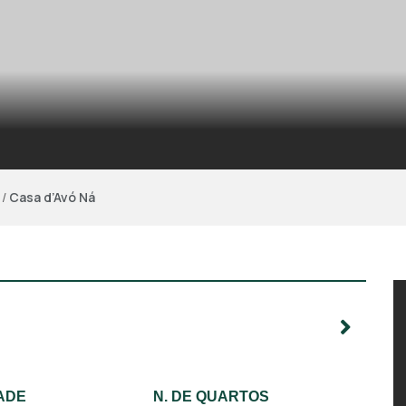
/
Casa d’Avó Ná
ADE
N. DE QUARTOS