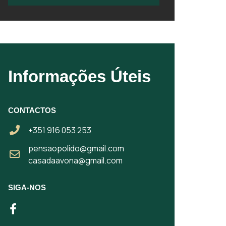
Informações Úteis
CONTACTOS
+351 916 053 253
pensaopolido@gmail.com
casadaavona@gmail.com
SIGA-NOS