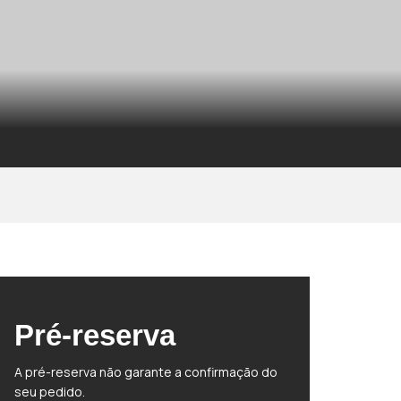
Pré-reserva
A pré-reserva não garante a confirmação do
seu pedido.