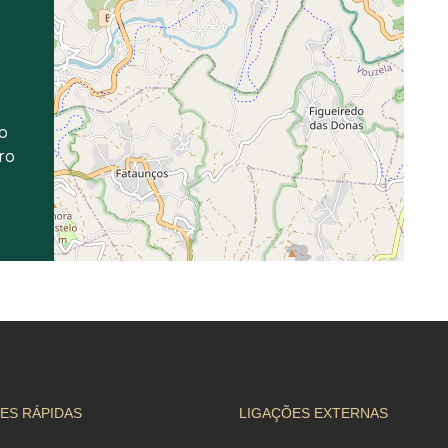
ão
ro
ES RÁPIDAS
LIGAÇÕES EXTERNAS