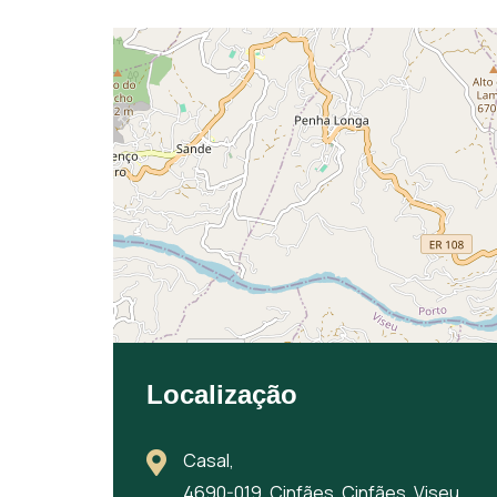
Localização
Casal,
4690-019, Cinfães, Cinfães, Viseu