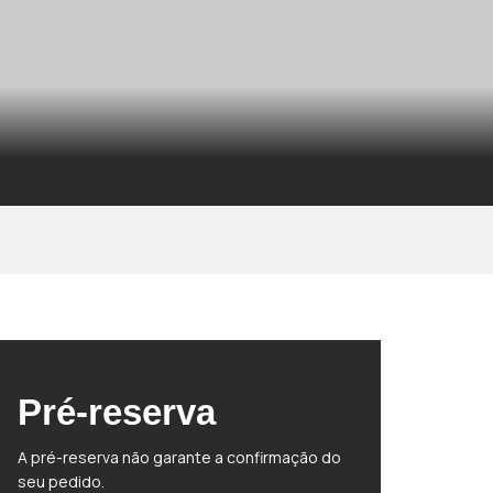
Pré-reserva
A pré-reserva não garante a confirmação do
seu pedido.