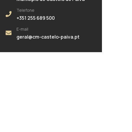
Telefone
+351 255 689 500
E-mail
geral@cm-castelo-paiva.pt