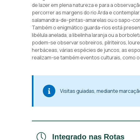
de lazer em plena natureza e para a observaçã
percorrer as margens do rio Arda e contemplar a
salamandra-de-pintas-amarelas ou o sapo-corr
Também o enigmático guarda-rios está present
libélula anelada, a libelinha laranja ou a borbole
podem-se observar sobreiros, pilriteiros, lour
herbáceas, várias espécies de juncos, as esp
realizam-se também eventos culturais, como o 
Visitas guiadas, mediante marcação
Integrado nas Rotas