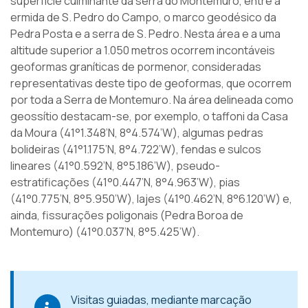
superfície culminante da serra do Montemuro, entre a
ermida de S. Pedro do Campo, o marco geodésico da
Pedra Posta e a serra de S. Pedro. Nesta área e a uma
altitude superior a 1.050 metros ocorrem incontáveis
geoformas graníticas de pormenor, consideradas
representativas deste tipo de geoformas, que ocorrem
por toda a Serra de Montemuro. Na área delineada como
geossítio destacam-se, por exemplo, o taffoni da Casa
da Moura (41°1.348’N, 8°4.574’W), algumas pedras
bolideiras (41°1.175’N, 8°4.722’W), fendas e sulcos
lineares (41°0.592’N, 8°5.186’W), pseudo-
estratificações (41°0.447’N, 8°4.963’W), pias
(41°0.775’N, 8°5.950’W), lajes (41°0.462’N, 8°6.120’W) e,
ainda, fissurações poligonais (Pedra Boroa de
Montemuro) (41°0.037’N, 8°5.425’W).
Visitas guiadas, mediante marcação