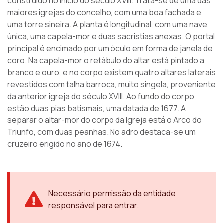
construído no início do século XVIII. Trata-se de uma das
maiores igrejas do concelho, com uma boa fachada e
uma torre sineira. A planta é longitudinal, com uma nave
única, uma capela-mor e duas sacristias anexas. O portal
principal é encimado por um óculo em forma de janela de
coro. Na capela-mor o retábulo do altar está pintado a
branco e ouro, e no corpo existem quatro altares laterais
revestidos com talha barroca, muito singela, proveniente
da anterior igreja do século XVIII. Ao fundo do corpo
estão duas pias batismais, uma datada de 1677. A
separar o altar-mor do corpo da Igreja está o Arco do
Triunfo, com duas peanhas. No adro destaca-se um
cruzeiro erigido no ano de 1674.
Necessário permissão da entidade
responsável para entrar.