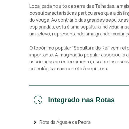
Localizada no alto da serra das Talhadas, a mais
possui características particulares que a dis
do Vouga. Ao contrário das grandes sepulturas 
esplanadas, esta é uma sepultura individual i
um relevo, representando uma grande mudança 
O topónimo popular “Sepultura do Rei” vem refo
importante. A imaginação popular associou-a a
associadas ao enterramento, durante as escava
cronológica mais correta à sepultura.
Integrado nas Rotas
Rota da Água e da Pedra