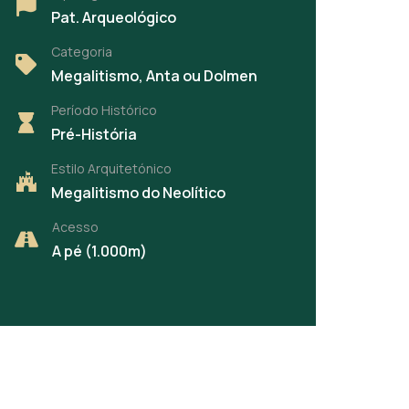
Pat. Arqueológico
Categoria
Megalitismo, Anta ou Dolmen
Período Histórico
Pré-História
Estilo Arquitetónico
Megalitismo do Neolítico
Acesso
A pé (1.000m)