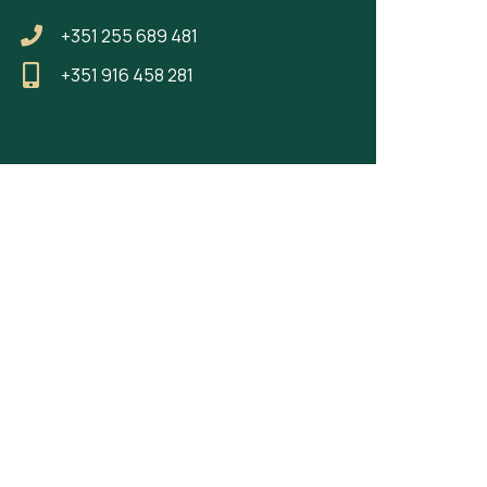
+351 255 689 481
+351 916 458 281