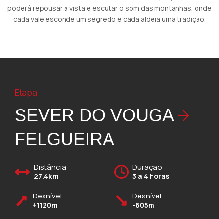
poderá repousar a vista e escutar o som das montanhas, onde
cada vale esconde um segredo e cada aldeia uma tradição.
Etapa
SEVER DO VOUGA
FELGUEIRA
Distância
Duração
27.4km
3 a 4 horas
Desnível
Desnível
+1120m
-605m